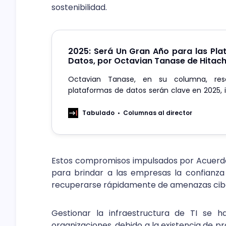
sostenibilidad.
2025: Será Un Gran Año para las Pl
Datos, por Octavian Tanase de Hitach
Octavian Tanase, en su columna, res
plataformas de datos serán clave en 2025, 
ciberseguridad y nube híbrida, con dema
por soluciones escalables y seguras.
Tabulado
Columnas al director
Estos compromisos impulsados por Acuerdos
para brindar a las empresas la confianza 
recuperarse rápidamente de amenazas cibe
Gestionar la infraestructura de TI se 
organizaciones, debido a la existencia de p