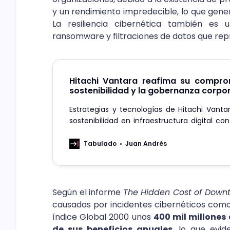
y un rendimiento impredecible, lo que gener
La resiliencia cibernética también es
ransomware y filtraciones de datos que rep
Hitachi Vantara reafima su compro
sostenibilidad y la gobernanza corpor
Estrategias y tecnologías de Hitachi Vanta
sostenibilidad en infraestructura digital co
para 2030.
Tabulado
Juan Andrés
Según el informe
The Hidden Cost of Down
causadas por incidentes cibernéticos com
índice Global 2000 unos
400 mil millones 
de sus beneficios anuales
, lo que evid