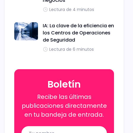
negocios
Lectura de 4 minutos
IA: La clave de la eficiencia en
los Centros de Operaciones
de Seguridad
Lectura de 6 minutos
Boletín
Recibe las últimas
publicaciones directamente
en tu bandeja de entrada.
Name
Email