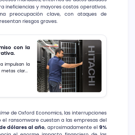
a ineficiencias y mayores costos operativos.
 una preocupación clave, con ataques de
resentan riesgos graves.
miso con la
ativa.
ra impulsan la
n metas claras
time
de Oxford Economics, las interrupciones
o el ransomware cuestan a las empresas del
de dólares al año
, aproximadamente el
9%
encia el enorme impacto financiero de las