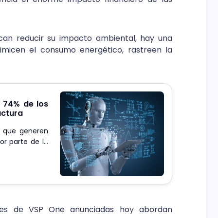
an reducir su impacto ambiental, hay una
imicen el consumo energético, rastreen la
l 74% de los
uctura
s que generen
or parte de la
e almacena en
ades de VSP One anunciadas hoy abordan