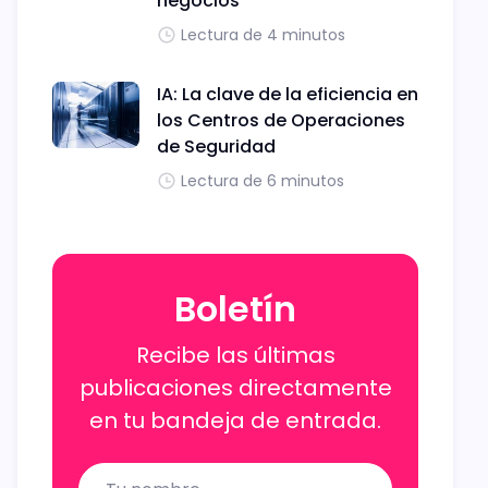
negocios
Lectura de 4 minutos
IA: La clave de la eficiencia en
los Centros de Operaciones
de Seguridad
Lectura de 6 minutos
Boletín
Recibe las últimas
publicaciones directamente
en tu bandeja de entrada.
Name
Email