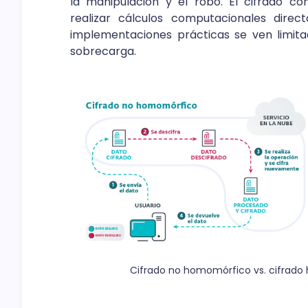
la manipulación y el robo. El cifrado c
realizar cálculos computacionales direc
implementaciones prácticas se ven limita
sobrecarga.
Cifrado no homomórfico vs. cifrado