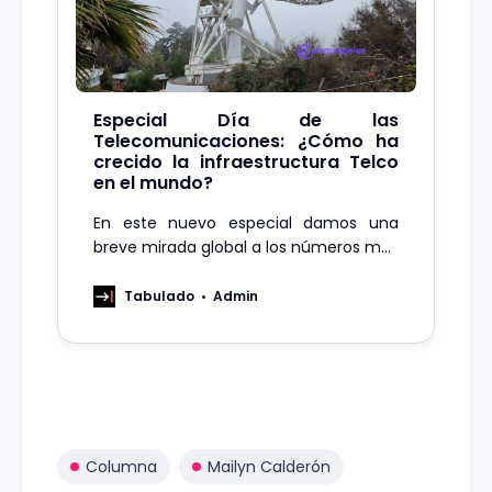
Especial Día de las
Telecomunicaciones: ¿Cómo ha
crecido la infraestructura Telco
en el mundo?
En este nuevo especial damos una
breve mirada global a los números más
importantes que se relacionan directa
o indirectamente con las
Tabulado
Admin
telecomunicaciones, como lo es el
área de telefonía móvil, fibra óptica,
data centers, entre otros.
Columna
Mailyn Calderón