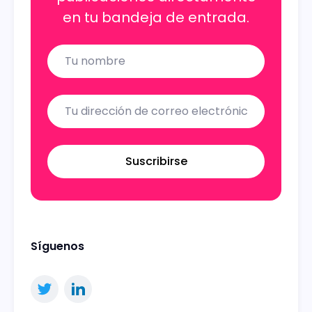
en tu bandeja de entrada.
Name
Email
Suscribirse
Síguenos