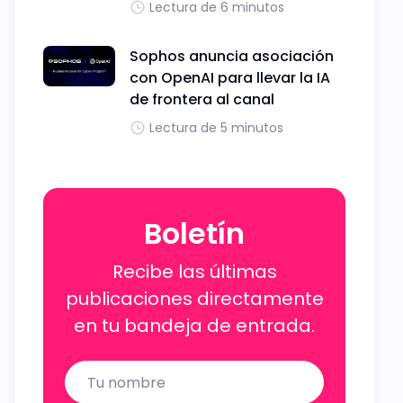
Lectura de 6 minutos
Sophos anuncia asociación
con OpenAI para llevar la IA
de frontera al canal
Lectura de 5 minutos
Boletín
Recibe las últimas
publicaciones directamente
en tu bandeja de entrada.
Name
Email