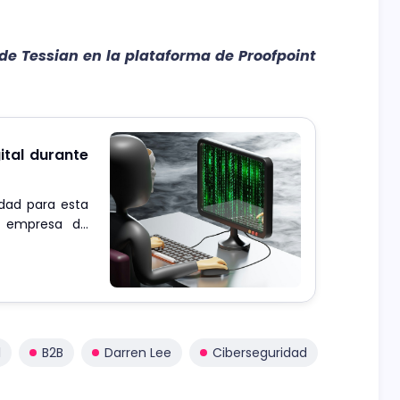
de Tessian en la plataforma de Proofpoint
ital durante
idad para esta
u empresa de
l
B2B
Darren Lee
Ciberseguridad