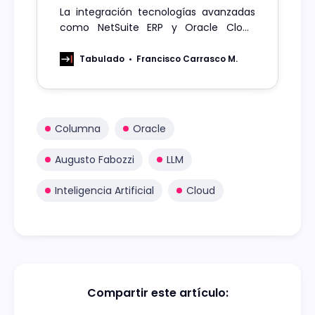
La integración tecnologías avanzadas
como NetSuite ERP y Oracle Cloud
Infraestructure (OCI) están
transformando la gestión y experiencia
Tabulado
Francisco Carrasco M.
en el fútbol, con ejemplos notables
como el Deportivo Toluca FC y la
Premier League.
Columna
Oracle
Augusto Fabozzi
LLM
Inteligencia Artificial
Cloud
Compartir este artículo: