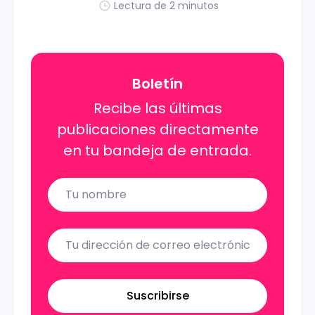
Lectura de 2 minutos
Boletín
Recibe las últimas
publicaciones directamente
en tu bandeja de entrada.
Name
Email
Suscribirse