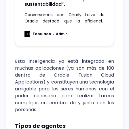
sustentabilidad”.
Conversamos con Charly Leiva de
Oracle destacó que la eficiencia
energética y el desarrollo sostenible
son claves para la firma. Además,
Tabulado
Admin
señaló que OCI tiene la capacidad de
ofrecer entornos de computación de
alta densidad.
Esta inteligencia ya está integrada en
muchas aplicaciones (ya son más de 100
dentro de Oracle Fusion Cloud
Applications) y constituyen una tecnología
amigable para los seres humanos con el
poder necesario para realizar tareas
complejas en nombre de y junto con las
personas.
Tipos de agentes