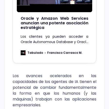
Oracle y Amazon Web Services
anuncian una potente asociación
estratégica
Los clientes ya pueden acceder a
Oracle Autonomous Database y Oracle
Exadata Database Service en AWS, lo
que simplifica la migración y la
Tabulado
Francisco Carrasco M.
implementación de cargas de trabajo
empresariales en la nube al tiempo
que mejora la agilidad, la flexibilidad y
la seguridad.
Los avances acelerados en las
capacidades de los agentes de IA tienen el
potencial de cambiar fundamentalmente
la forma en que los humanos (y las
máquinas) trabajan con las aplicaciones
empresariales.