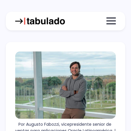
Menu togg
Por Augusto Fabozzi, vicepresidente senior de 
ventas para aplicaciones Oracle Latinoamérica. | 