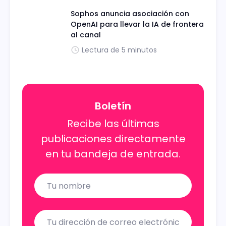
Sophos anuncia asociación con
OpenAI para llevar la IA de frontera
al canal
Lectura de 5 minutos
Boletín
Recibe las últimas
publicaciones directamente
en tu bandeja de entrada.
Name
Email