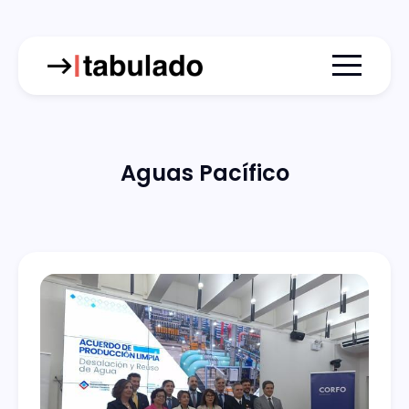
Menu togg
Aguas Pacífico