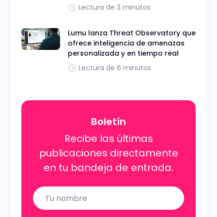
Lectura de 3 minutos
Lumu lanza Threat Observatory que
ofrece inteligencia de amenazas
personalizada y en tiempo real
Lectura de 6 minutos
Boletín
Recibe las últimas
publicaciones directamente
en tu bandeja de entrada.
Name
Email