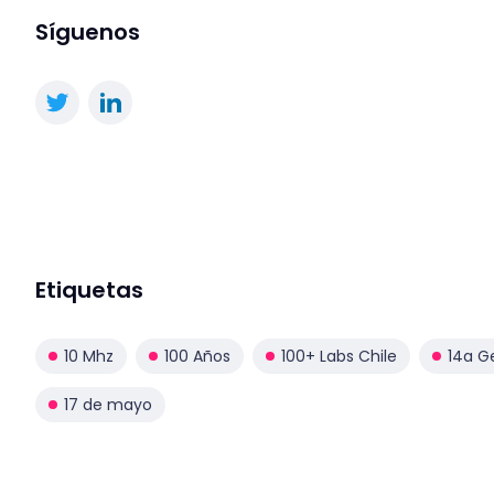
Síguenos
Etiquetas
10 Mhz
100 Años
100+ Labs Chile
14a G
17 de mayo