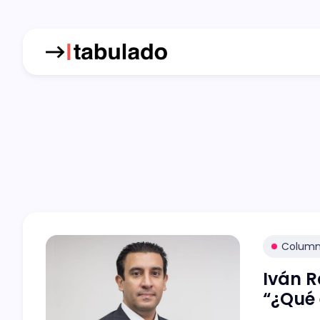
Colum
Iván R
“¿Qué 