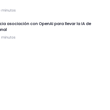
6 minutos
ia asociación con OpenAI para llevar la IA de
anal
5 minutos