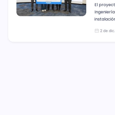
El proyect
Ingeniería
instalaci
cantidad d
2 de dic
lixiviación.