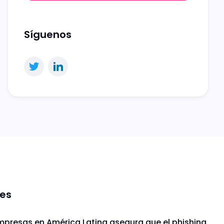
Síguenos
nes
mpresas en América Latina asegura que el phishing