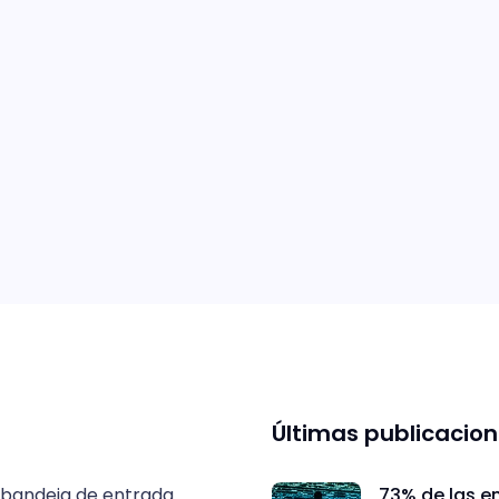
Últimas publicacio
 bandeja de entrada.
73% de las e