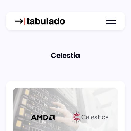
Menu togg
Celestia