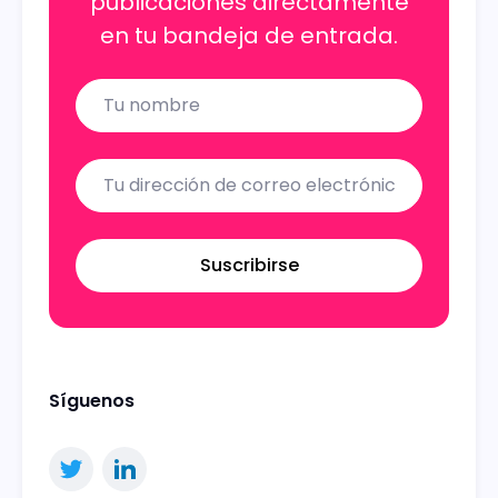
publicaciones directamente
en tu bandeja de entrada.
Name
Email
Suscribirse
Síguenos