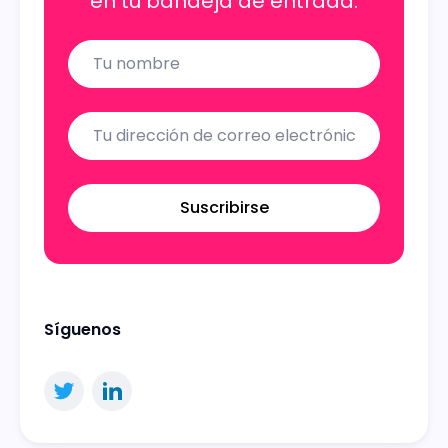
en tu bandeja de entrada.
Name
Email
Suscribirse
Síguenos