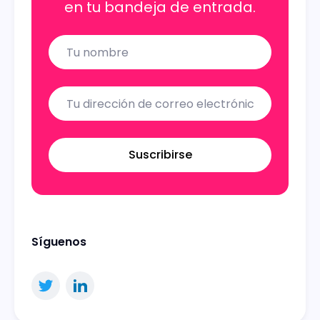
en tu bandeja de entrada.
Name
Email
Suscribirse
Síguenos