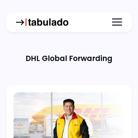
Menu togg
DHL Global Forwarding