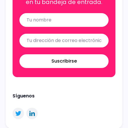
en tu bandeja de entrada.
Name
Email
Suscribirse
Síguenos