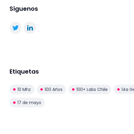
Síguenos
Etiquetas
10 Mhz
100 Años
100+ Labs Chile
14a G
17 de mayo