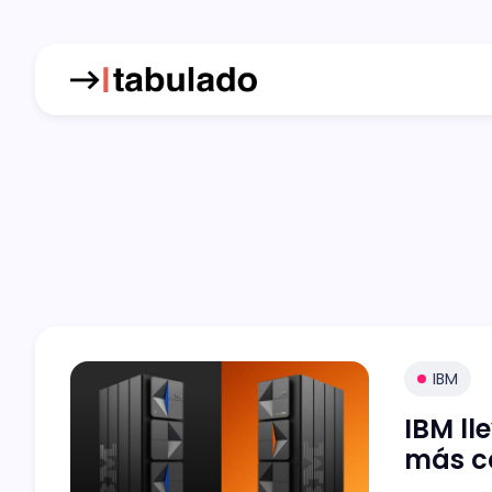
IBM
IBM ll
más c