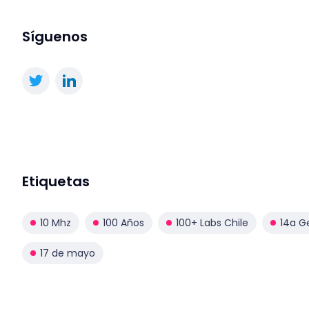
Síguenos
Etiquetas
10 Mhz
100 Años
100+ Labs Chile
14a G
17 de mayo