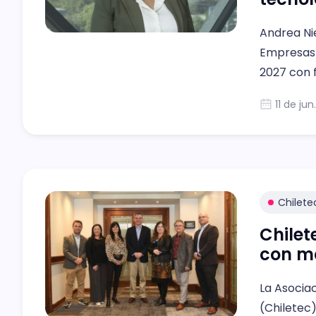
Andrea Nie
Empresas 
2027 con f
política p
11 de ju
tecnológic
Chilete
Chilet
con m
La Asocia
(Chiletec)