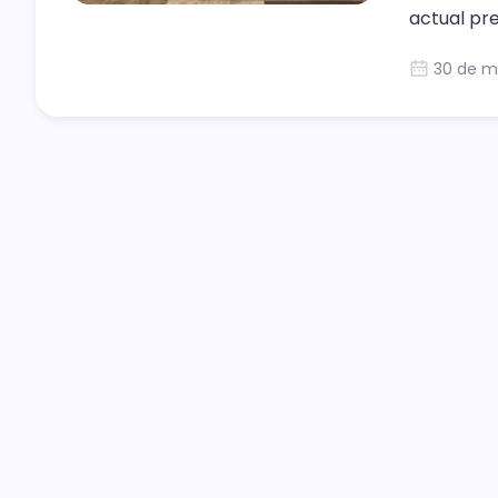
actual pr
para perm
30 de m