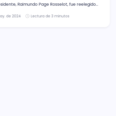
esidente, Raimundo Page Rosselot, fue reelegido
anecer al frente del gremio por un año más.
ay. de 2024
Lectura de 3 minutos