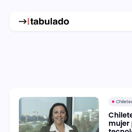
Chilete
Chilet
mujer 
tecno