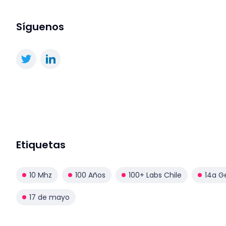
Síguenos
Etiquetas
10 Mhz
100 Años
100+ Labs Chile
14a G
17 de mayo