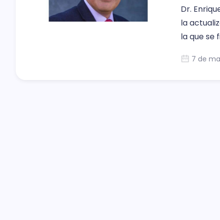
Dr. Enriq
la actuali
la que se 
acústica. 
7 de ma
temas, pr