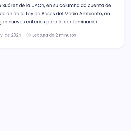
ue Suárez de la UACh, en su columna da cuenta de
zación de la Ley de Bases del Medio Ambiente, en
fijan nuevos criterios para la contaminación
Además, señala, está en la vanguardia en estos
y. de 2024
Lectura de 2 minutos
oductos del monitoreo y estudios permanentes.