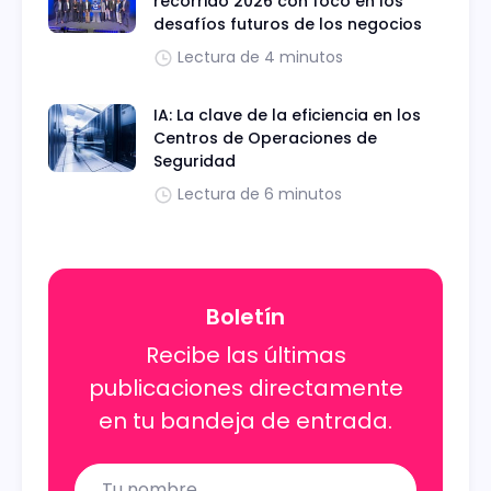
recorrido 2026 con foco en los
desafíos futuros de los negocios
Lectura de 4 minutos
IA: La clave de la eficiencia en los
Centros de Operaciones de
Seguridad
Lectura de 6 minutos
Boletín
Recibe las últimas
publicaciones directamente
en tu bandeja de entrada.
Name
Email