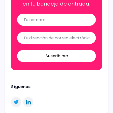
en tu bandeja de entrada.
Name
Email
Suscribirse
Síguenos