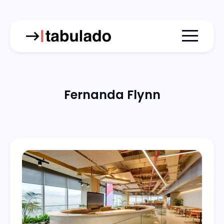
Menu togg
Fernanda Flynn