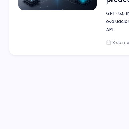
GPT-5.5 I
evaluacio
API.
8 de ma