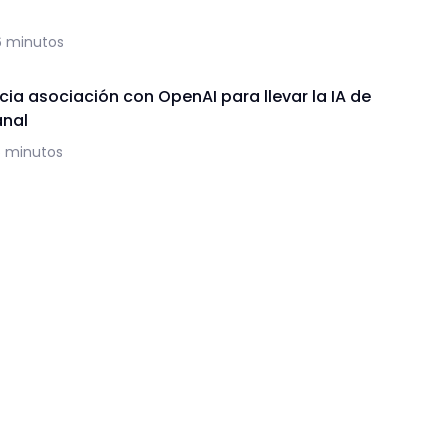
6 minutos
ia asociación con OpenAI para llevar la IA de
anal
5 minutos