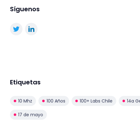
Síguenos
Etiquetas
10 Mhz
100 Años
100+ Labs Chile
14a G
17 de mayo