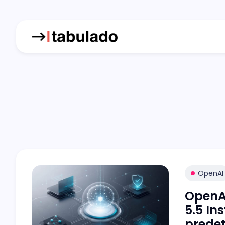
OpenAI
OpenA
5.5 In
prede