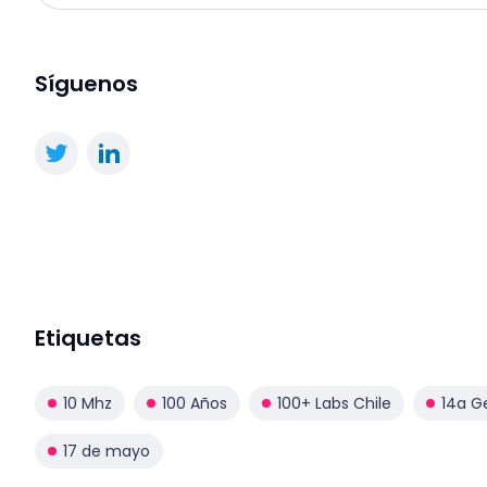
Síguenos
Etiquetas
10 Mhz
100 Años
100+ Labs Chile
14a G
17 de mayo