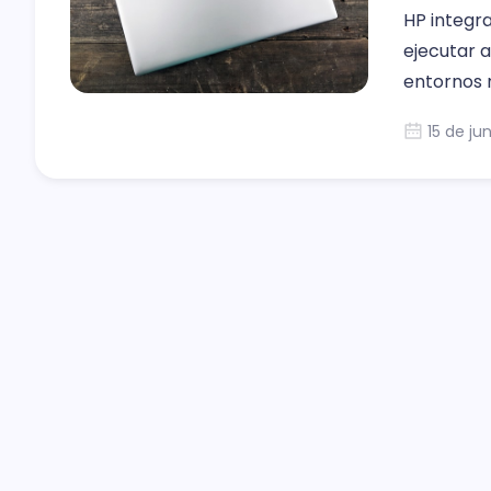
HP integr
ejecutar a
entornos 
15 de ju