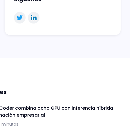
nes
 Coder combina ocho GPU con inferencia híbrida
mación empresarial
3 minutos