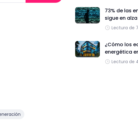
73% de las e
sigue en alz
Lectura de 
¿Cómo los edi
energética e
Lectura de 
eneración