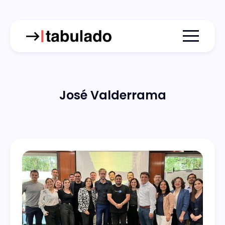
Menu togg
José Valderrama