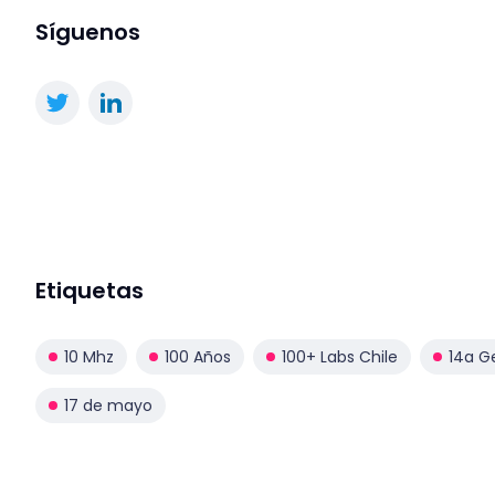
Síguenos
Etiquetas
10 Mhz
100 Años
100+ Labs Chile
14a G
17 de mayo