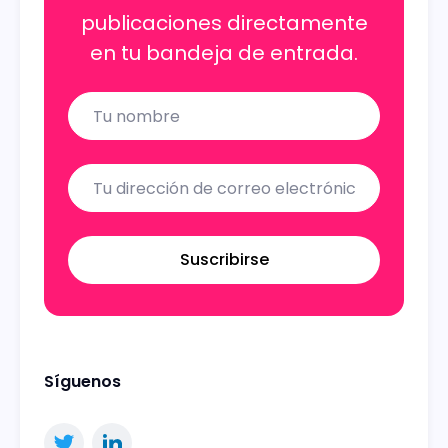
publicaciones directamente
en tu bandeja de entrada.
Name
Email
Suscribirse
Síguenos