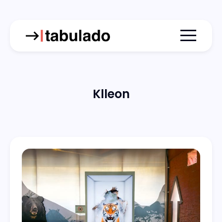
Menu togg
Klleon