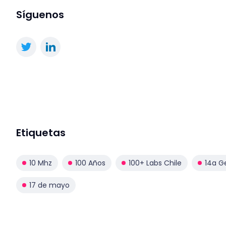
Síguenos
Etiquetas
10 Mhz
100 Años
100+ Labs Chile
14a G
17 de mayo