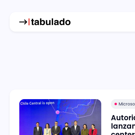
Microso
Autori
lanzam
center