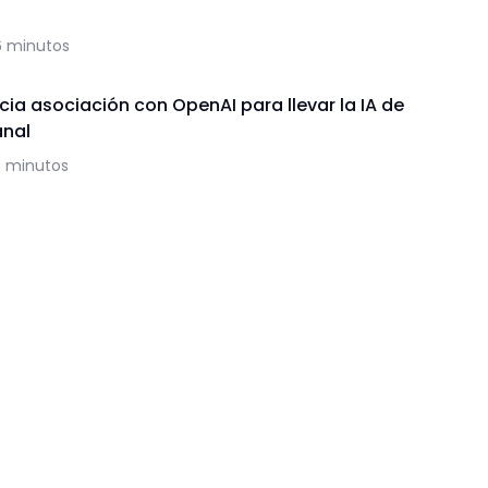
6 minutos
ia asociación con OpenAI para llevar la IA de
anal
5 minutos