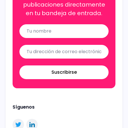
publicaciones directamente
en tu bandeja de entrada.
Name
Email
Suscribirse
Síguenos