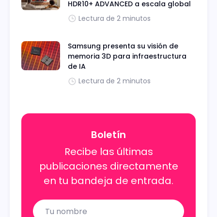
HDR10+ ADVANCED a escala global
Lectura de 2 minutos
Samsung presenta su visión de
memoria 3D para infraestructura
de IA
Lectura de 2 minutos
Boletín
Recibe las últimas
publicaciones directamente
en tu bandeja de entrada.
Name
Email