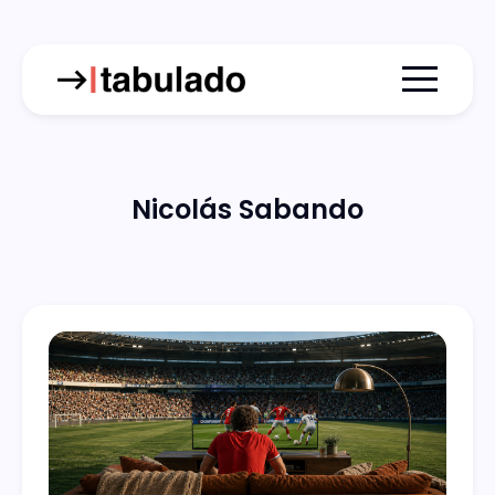
Menu togg
Nicolás Sabando