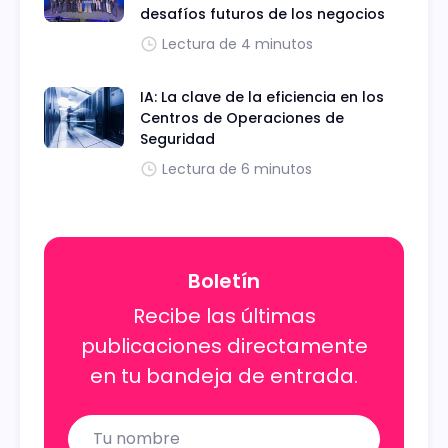
desafíos futuros de los negocios
Lectura de 4 minutos
IA: La clave de la eficiencia en los
Centros de Operaciones de
Seguridad
Lectura de 6 minutos
Boletín
Recibe las últimas
publicaciones directamente
en tu bandeja de entrada.
Name
Email