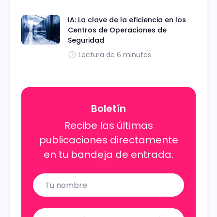
IA: La clave de la eficiencia en los
Centros de Operaciones de
Seguridad
Lectura de 6 minutos
Boletín
Recibe las últimas
publicaciones directamente
en tu bandeja de entrada.
Name
Email