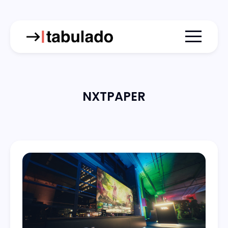
Menu togg
NXTPAPER