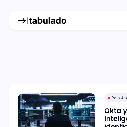
Palo Al
Okta y
inteli
identi