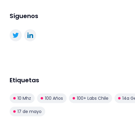
Síguenos
Etiquetas
10 Mhz
100 Años
100+ Labs Chile
14a G
17 de mayo