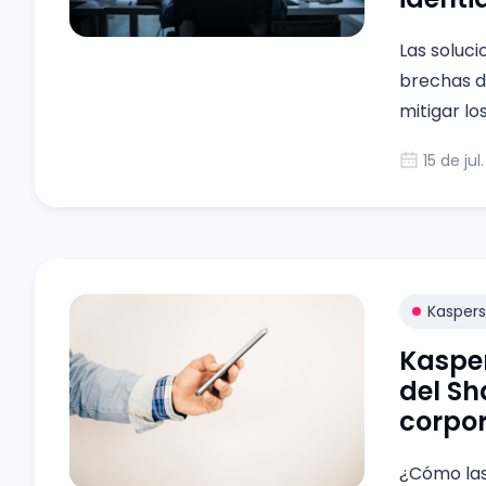
Las soluci
brechas d
mitigar lo
15 de jul
Kaspers
Kaspe
del Sh
corpor
¿Cómo las