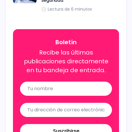
Seguridad
Lectura de 6 minutos
Boletín
Recibe las últimas
publicaciones directamente
en tu bandeja de entrada.
Name
Email
Suscribirse