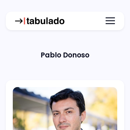
Menu togg
Pablo Donoso