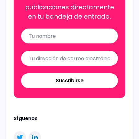
publicaciones directamente
en tu bandeja de entrada.
Name
Email
Suscribirse
Síguenos