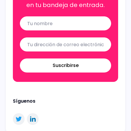
en tu bandeja de entrada.
Name
Email
Suscribirse
Síguenos