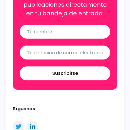
publicaciones directamente
en tu bandeja de entrada.
Name
Email
Suscribirse
Síguenos