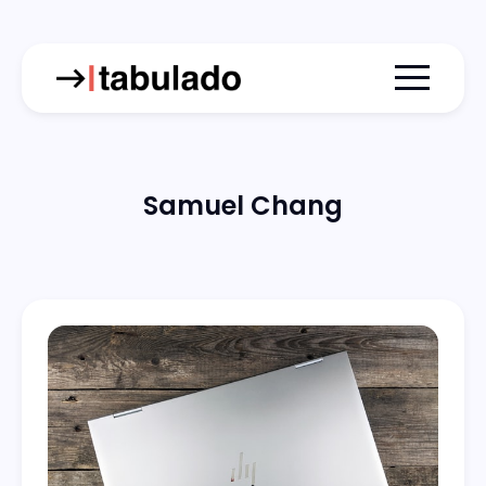
Menu togg
Samuel Chang