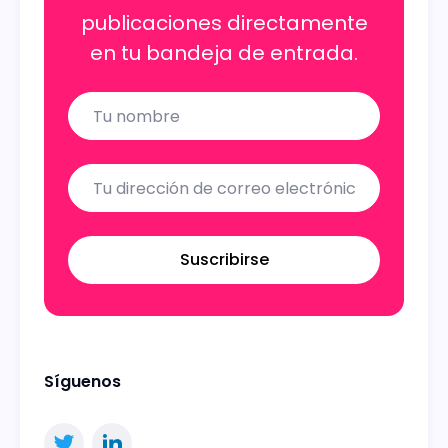
publicaciones directamente
en tu bandeja de entrada.
Name
Email
Suscribirse
Síguenos