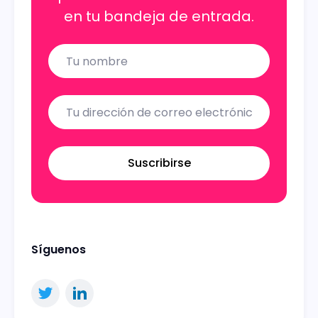
en tu bandeja de entrada.
Name
Email
Suscribirse
Síguenos