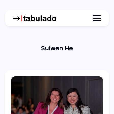
Menu togg
Suiwen He