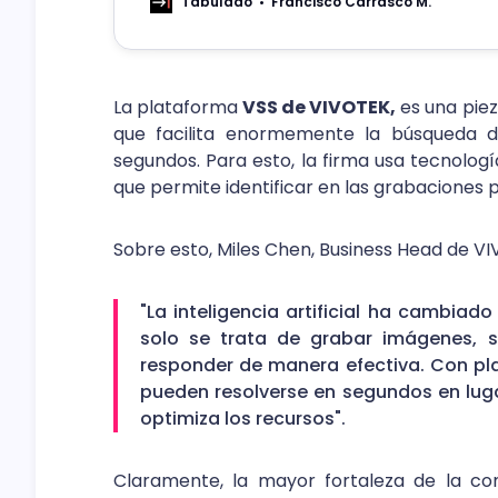
más rápida e informada a los equipos de seg
Tabulado
Francisco Carrasco M.
La plataforma
VSS de VIVOTEK,
es una piez
que facilita enormemente la búsqueda de
segundos. Para esto, la firma usa tecnolo
que permite identificar en las grabaciones 
Sobre esto, Miles Chen, Business Head de V
"La inteligencia artificial ha cambiado
solo se trata de grabar imágenes, s
responder de manera efectiva. Con pl
pueden resolverse en segundos en luga
optimiza los recursos".
Claramente, la mayor fortaleza de la com