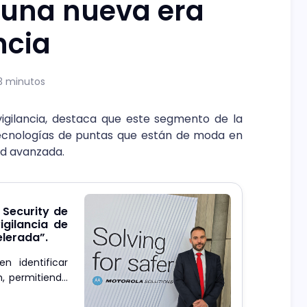
 una nueva era
ncia
3 minutos
vigilancia, destaca que este segmento de la
ecnologías de puntas que están de moda en
ad avanzada.
l Security de
igilancia de
elerada”.
n identificar
, permitiendo
 una respuesta