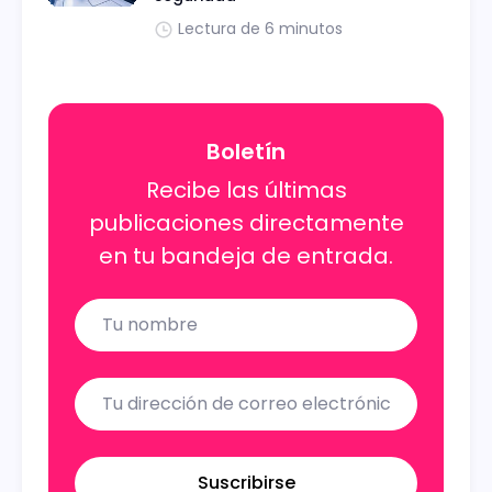
Lectura de 6 minutos
Boletín
Recibe las últimas
publicaciones directamente
en tu bandeja de entrada.
Name
Email
Suscribirse