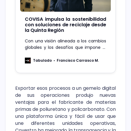
COVISA impulsa la sostenibilidad
con soluciones de reciclaje desde
la Quinta Región
Con una visión alineada a los cambios
globales y los desafíos que impone el
cambio climático, COVISA ha
formalizado su compromiso al
Tabulado
Francisco Carrasco M.
establecer una Gerencia de Personas y
Sostenibilidad, liderada por Mayra
Manzur Osorio. Proveedores mineros
enfrentan nuevos desafíos: seguridad,
Exportar esos procesos a un gemelo digital
eficiencia y sostenibilidad en el centro
de sus operaciones produjo nuevas
de la estrategiaCarlos Vásquez,
ventajas para el fabricante de materias
primas de poliuretano y policarbonato. Con
una plataforma única y fácil de usar que
une diferentes unidades operativas,
Covestro ha mejorado la transparencia y la