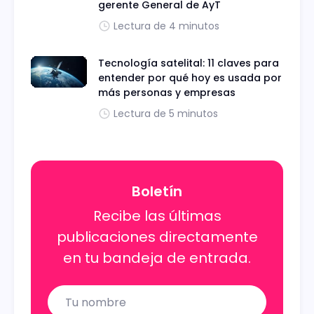
gerente General de AyT
Lectura de 4 minutos
Tecnología satelital: 11 claves para
entender por qué hoy es usada por
más personas y empresas
Lectura de 5 minutos
Boletín
Recibe las últimas
publicaciones directamente
en tu bandeja de entrada.
Name
Email