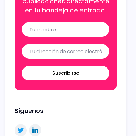
publicaciones directamente
en tu bandeja de entrada.
Name
Email
Suscribirse
Síguenos