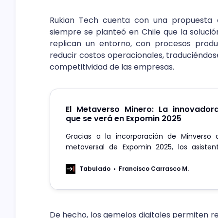
Rukian Tech cuenta con una propuesta d
siempre se planteó en Chile que la solució
replican un entorno, con procesos producti
reducir costos operacionales, traduciéndos
competitividad de las empresas.
El Metaverso Minero: La innovador
que se verá en Expomin 2025
Gracias a la incorporación de Minverso
metaversal de Expomin 2025, los asistent
podrán experimentar las últimas tecnologí
inmersiva aplicadas a la minería.
Tabulado
Francisco Carrasco M.
De hecho, los gemelos digitales permiten r