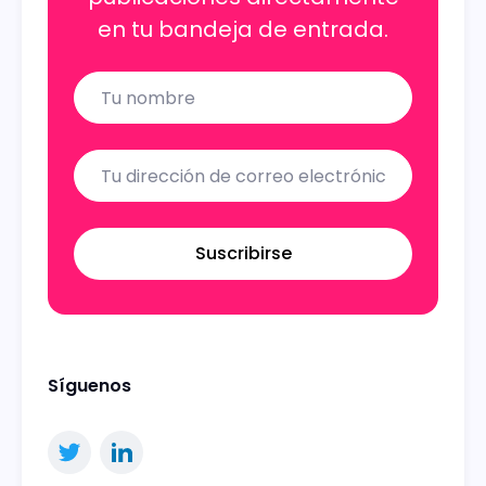
en tu bandeja de entrada.
Name
Email
Suscribirse
Síguenos