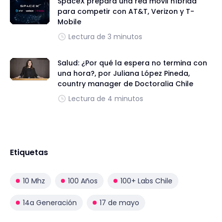
SpaceX prepara una red móvil híbrida
para competir con AT&T, Verizon y T-
Mobile
Lectura de 3 minutos
Salud: ¿Por qué la espera no termina con
una hora?, por Juliana López Pineda,
country manager de Doctoralia Chile
Lectura de 4 minutos
Etiquetas
10 Mhz
100 Años
100+ Labs Chile
14a Generación
17 de mayo