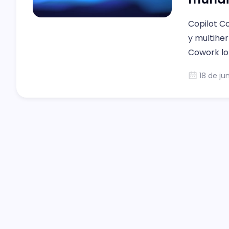
Copilot C
y multiher
Cowork lo 
completad
18 de ju