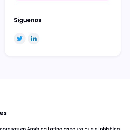
Síguenos
nes
mpresas en América Latina asegura que el phishing