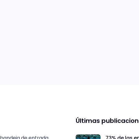
Últimas publicacio
 bandeja de entrada.
73% de las e