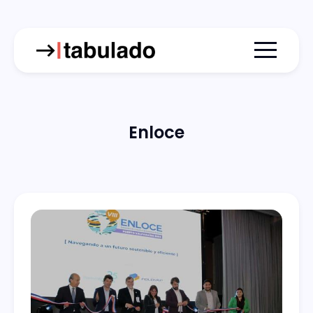
Menu togg
Enloce