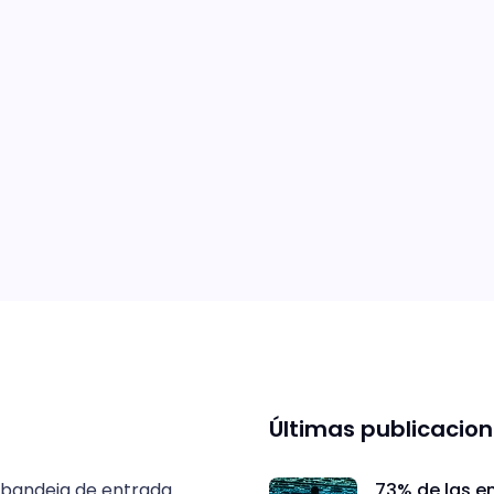
Últimas publicacio
 bandeja de entrada.
73% de las e