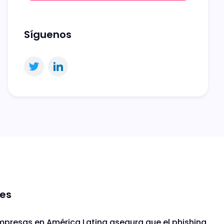
Síguenos
nes
mpresas en América Latina asegura que el phishing