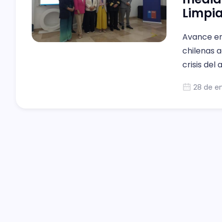
Limpi
Avance en 
chilenas 
crisis del 
28 de e