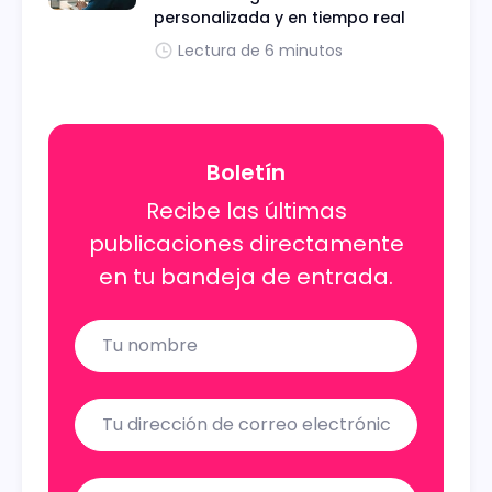
personalizada y en tiempo real
Lectura de 6 minutos
Boletín
Recibe las últimas
publicaciones directamente
en tu bandeja de entrada.
Name
Email