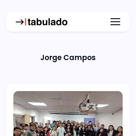
Menu togg
Jorge Campos