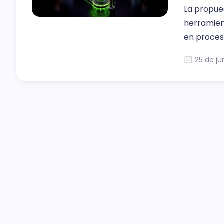
La propue
herramien
en proces
25 de ju