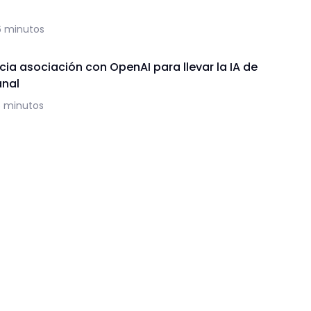
6 minutos
ia asociación con OpenAI para llevar la IA de
anal
5 minutos