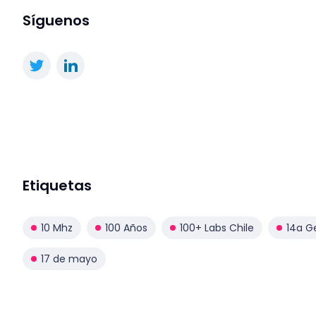
Síguenos
Etiquetas
10 Mhz
100 Años
100+ Labs Chile
14a G
17 de mayo