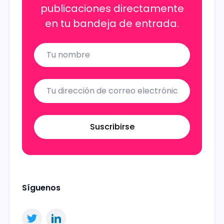
publicaciones directamente
en tu bandeja de entrada.
Name
Email
Suscribirse
Síguenos